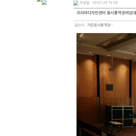
작성일 : 18-01-29 15:56
코리아디자인센터 동시통역장비임대
글쓴이 :
가온동시통역장…